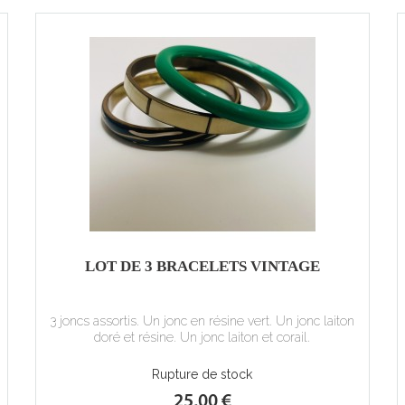
LOT DE 3 BRACELETS VINTAGE
3 joncs assortis. Un jonc en résine vert. Un jonc laiton
doré et résine. Un jonc laiton et corail.
Rupture de stock
25,00 €