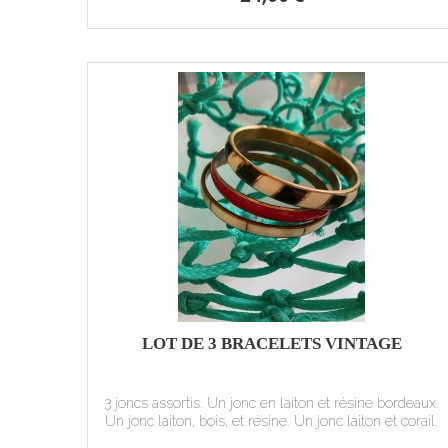
LOT DE 3 BRACELETS VINTAGE
3 joncs assortis. Un jonc en laiton et résine bordeaux.
Un jonc laiton, bois, et résine. Un jonc laiton et corail.