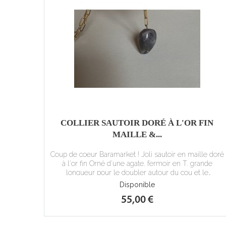
COLLIER SAUTOIR DORÉ À L'OR FIN
MAILLE &...
Coup de coeur Baramarket ! Joli sautoir en maille doré
à l'or fin Orné d'une agate. fermoir en T. grande
longueur pour le doubler autour du cou et le
transformer à sa guise en collier long : 53cm.
Disponible
55,00 €