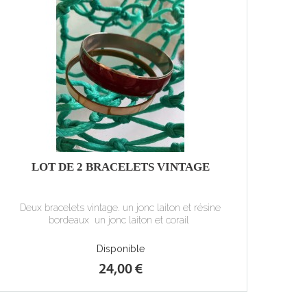
LOT DE 2 BRACELETS VINTAGE
Deux bracelets vintage. un jonc laiton et résine
bordeaux un jonc laiton et corail
Disponible
24,00 €