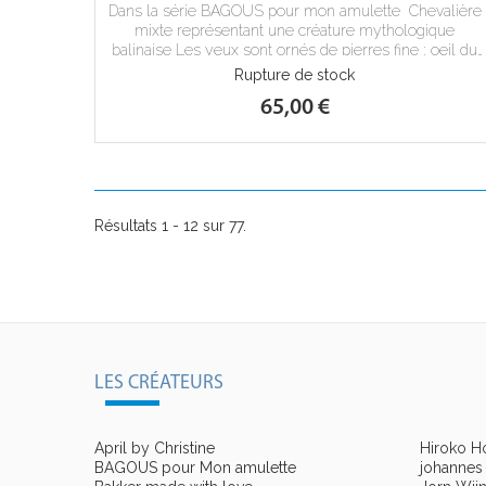
Dans la série BAGOUS pour mon amulette Chevalière
mixte représentant une créature mythologique
balinaise Les yeux sont ornés de pierres fine : oeil du
tigre.
Rupture de stock
65,00 €
Résultats 1 - 12 sur 77.
LES CRÉATEURS
April by Christine
Hiroko Ho
BAGOUS pour Mon amulette
johannes