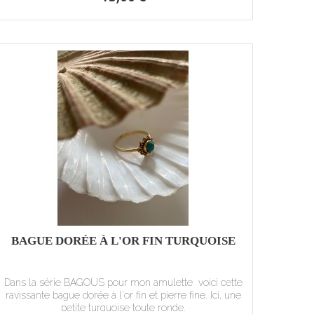
BAGUE DORÉE À L'OR FIN TURQUOISE
Dans la série BAGOUS pour mon amulette voici cette
ravissante bague dorée à l'or fin et pierre fine. Ici, une
petite turquoise toute ronde.