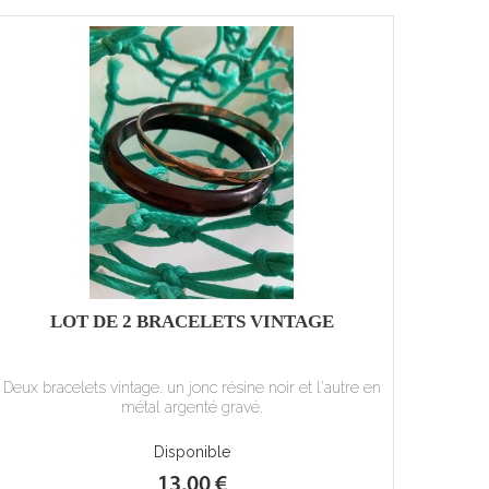
LOT DE 2 BRACELETS VINTAGE
Deux bracelets vintage. un jonc résine noir et l'autre en
métal argenté gravé.
Disponible
13,00 €