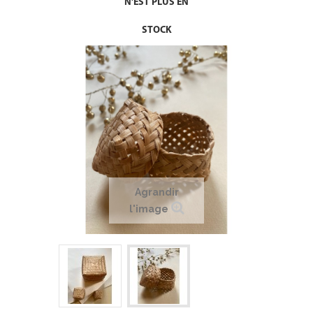
N'EST PLUS EN
STOCK
Agrandir
l'image