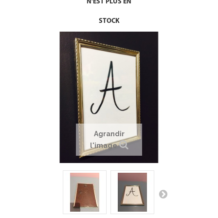
N'EST PLUS EN
STOCK
Agrandir
l'image